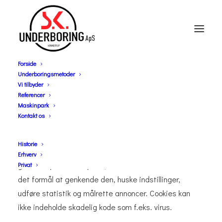
Forside
Underboringsmetoder
Privatlivspolitik
Vi tilbyder
Referencer
Maskinpark
Kontakt os
Cookies
Historie
Websitet anvender ”cookies”, der er en tekstfil, som
Erhverv
gemmes på din computer, mobil el. tilsvarende med
Privat
det formål at genkende den, huske indstillinger,
udføre statistik og målrette annoncer. Cookies kan
ikke indeholde skadelig kode som f.eks. virus.