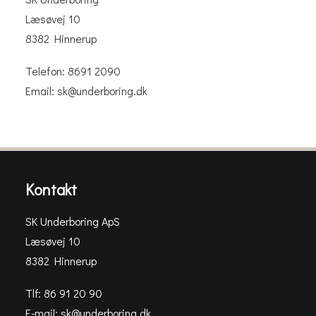
Læsøvej 10
8382 Hinnerup
Telefon: 8691 2090
Email: sk@underboring.dk
Kontakt
SK Underboring ApS
Læsøvej 10
8382 Hinnerup
Tlf: 86 91 20 90
E-mail:
sk@underboring.dk