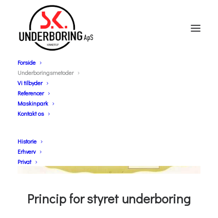
Forside
Underboringsmetoder
Underboringsmetoder
Vi tilbyder
Referencer
Maskinpark
Kontakt os
Historie
Erhverv
Privat
Princip for styret underboring​