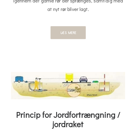
igennem det gamle rør der sprænges, samtidig med
at nyt rør bliver lagt.
LÆS MERE
Princip for Jordfortrængning /
jordraket​​