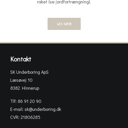
raket (se jordfortrængning).
LÆS MERE
Kontakt
SK Underboring ApS
Læsøvej 10
8382 Hinnerup
Tlf: 86 91 20 90
E-mail:
sk@underboring.dk
CVR: 21806285