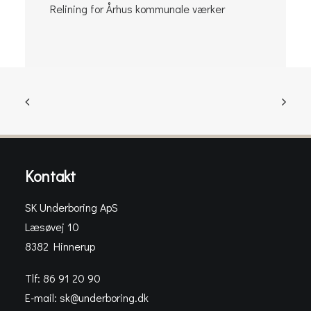
Relining for Århus kommunale værker
Kontakt
SK Underboring ApS
Læsøvej 10
8382 Hinnerup
Tlf: 86 91 20 90
E-mail:
sk@underboring.dk