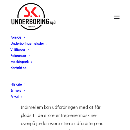
Forside
Underboringsmetoder
Ombygget for 100
Vi tilbyder
Referencer
år siden
Maskinpark
Kontakt os
Løvenholm Gods er opført i 1830 men
Historie
ombygget i 1920. Fra den tid hvor voldgrav
Erhverv
og Allé vidnede om storhed.
Privat
Indimellem kan udfordringen med at får
plads til de store entreprenørmaskiner
ovenpå jorden være større udfordring end