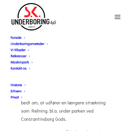
Forside
Underboringsmetoder
Råvandsledning
Vi tilbyder
Referencer
langs Brabrand sø
Maskinpark
Kontakt os
I forbindelse med Århus kommunale værkers
Historie
renovering, af en Ø400 stål råvandsledning
Erhverv
langs Brabrand sø vest for Århus, blev vi
Privat
bedt om, at udfører en længere strækning
som Relining. bl.a. under parken ved
Constantinsborg Gods.