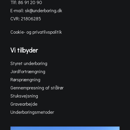
Tlf: 86 91 20 90
E-mail:
sk@underboring.dk
CVR: 21806285
Cookie- og privatlivspolitik
Vi tilbyder
Styret underboring
Jordfortrængning
Rørsprængning
Gennempresning af stålrør
Stuksvejsning
Gravearbejde
Underboringsmetoder