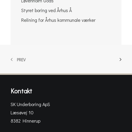
Løvenholm Gods
Styret boring ved Århus Å
Relining for Århus kommunale værker
PREV
Kontakt
SK Underboring ApS
Læsøvej 10
8382 Hinnerup